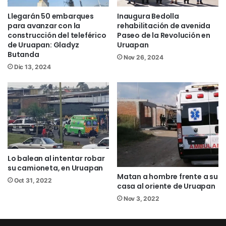
Facebook
/NoticiasEnSintesis
Llegarán 50 embarques
Inaugura Bedolla
Twitter
@NsintesisMich
para avanzar con la
rehabilitación de avenida
construcción del teleférico
Paseo de la Revolución en
de Uruapan: Gladyz
Uruapan
cablebús
Uruapan
Butanda
Nov 26, 2024
Dic 13, 2024
Lo balean al intentar robar
su camioneta, en Uruapan
Matan a hombre frente a su
Oct 31, 2022
casa al oriente de Uruapan
Nov 3, 2022