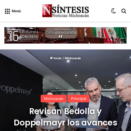
Switch
B
Menú
Inicio
/
Michoacán
Michoacán
Principal
Revisan Bedolla y
Doppelmayr los avances