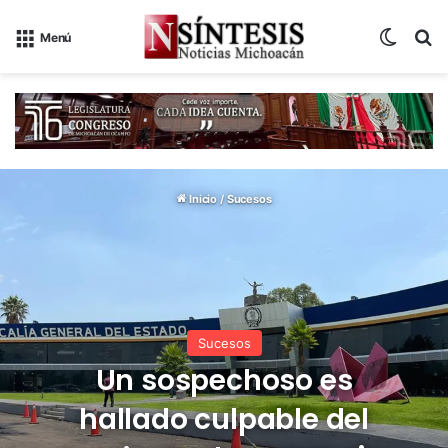
Switch
B
Menú
Inicio
/
Sucesos
Sucesos
Un sospechoso es
hallado culpable del