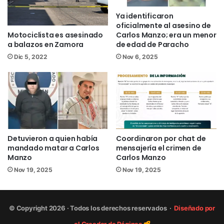
Ya identificaron
Ver más nota roja de Michoacán
oficialmente al asesino de
Síguenos en:
Motociclista es asesinado
Carlos Manzo; era un menor
Facebook
/NoticiasEnSintesis
a balazos en Zamora
de edad de Paracho
Twitter
@NsintesisMich
Dic 5, 2022
Nov 6, 2025
asesinato
Detuvieron a quien había
Coordinaron por chat de
mandado matar a Carlos
mensajería el crimen de
Manzo
Carlos Manzo
Nov 19, 2025
Nov 19, 2025
© Copyright 2026 · Todos los derechos reservados ·
Diseñado por
el Creador de Páginas