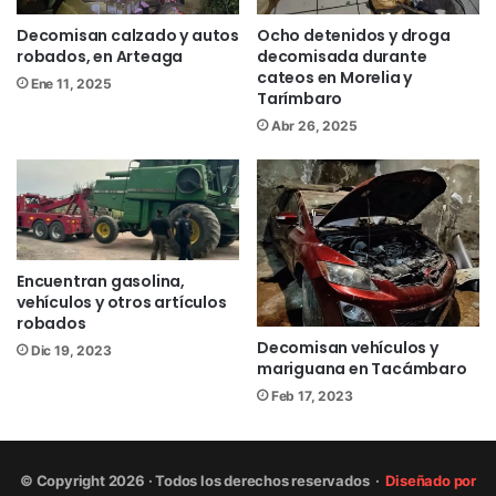
Twitter
@NsintesisMich
Decomisan calzado y autos
Ocho detenidos y droga
robados, en Arteaga
decomisada durante
Decomiso
cateos en Morelia y
Ene 11, 2025
Tarímbaro
Abr 26, 2025
Encuentran gasolina,
vehículos y otros artículos
robados
Decomisan vehículos y
Dic 19, 2023
mariguana en Tacámbaro
Feb 17, 2023
© Copyright 2026 · Todos los derechos reservados ·
Diseñado por