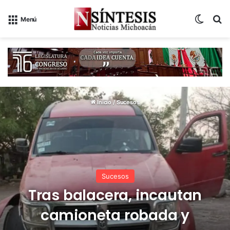
Switch
B
Menú
Inicio
/
Sucesos
Sucesos
Tras balacera, incautan
camioneta robada y