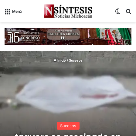
Switch
B
Menú
Inicio
/
Sucesos
Sucesos