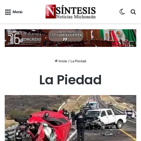
Switch
B
Menú
Inicio
/
La Piedad
La Piedad