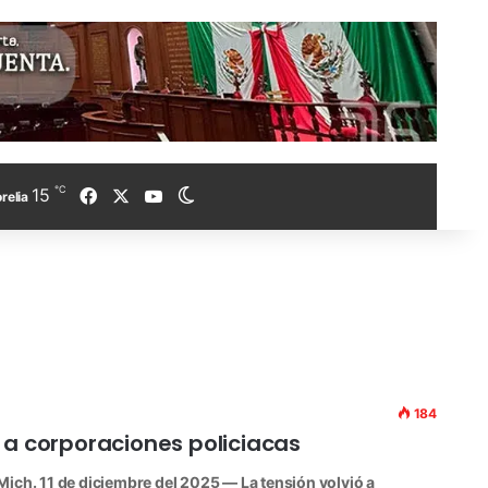
℃
Facebook
X
YouTube
15
Switch skin
relia
184
 a corporaciones policiacas
h. 11 de diciembre del 2025 — La tensión volvió a