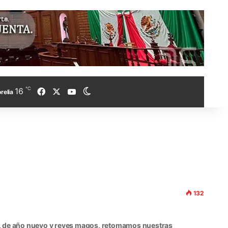
℃
Facebook
X
YouTube
16
Switch skin
relia
132
, de año nuevo y reyes magos, retomamos nuestras