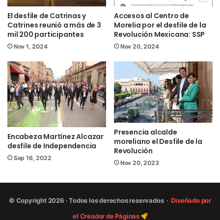
Facebook
/NoticiasEnSintesis
El desfile de Catrinas y
Accesos al Centro de
Twitter
@NsintesisMich
Catrines reunió a más de 3
Morelia por el desfile de la
mil 200 participantes
Revolución Mexicana: SSP
desfile
Nov 1, 2024
Nov 20, 2024
Presencia alcalde
Encabeza Martínez Alcazar
moreliano el Desfile de la
desfile de Independencia
Revolución
Sep 16, 2022
Nov 20, 2023
© Copyright 2026 · Todos los derechos reservados ·
Diseñado por
el Creador de Páginas