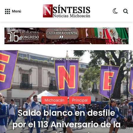
Switch
B
Menú
Inicio
/
Michoacán
Michoacán
Principal
Saldo blanco en desfile
por el 113 Aniversario de la