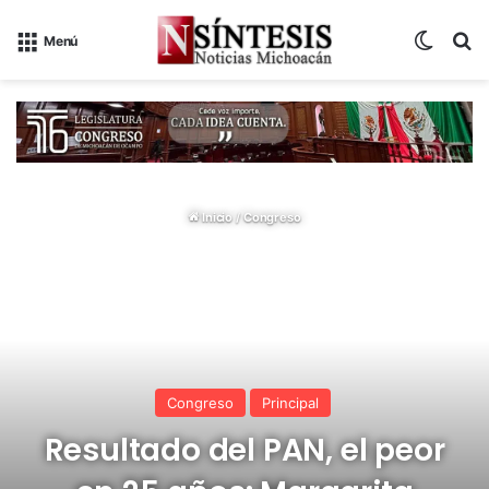
Switch
B
Menú
Inicio
/
Congreso
Congreso
Principal
Resultado del PAN, el peor