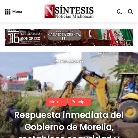
Switch
B
Menú
Inicio
/
Morelia
Morelia
Principal
Respuesta inmediata del
Gobierno de Morelia,