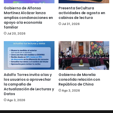
Alfonso Martínez Alcázar, las brigadas
Gobierno de Alfonso
Presenta SeCultura
de la Secretaría de Servicios Públicos, la
Martínez Alcázar lanza
actividades de agosto en
Coordinación Municipal de Protección
amplias condonaciones en
cabinas de lectura
apoyo a la economía
Civil y Bomberos de Morelia, Policía
Jul 31, 2026
familiar
Morelia y Ooapas realizaron recorridos
Jul 20, 2026
de supervisión y atención en diversos
puntos del municipio, donde se
efectuaron labores de retiro de árboles
caídos, apoyo a la circulación vehicular,
monitoreo de cauces y seguimiento a
reportes ciudadanos, dando respuesta
Adolfo Torres invita a las y
Gobierno de Morelia
oportuna a cada uno de los incidentes
los usuarios a aprovechar
consolida relación con
la campaña de
República de China
registrados.
Actualización de Lecturas y
Ago 3, 2026
Datos
Como parte de las acciones preventivas,
Ago 3, 2026
destacó la limpieza realizada en el dren
Arroyo de Tierras, donde con apoyo de