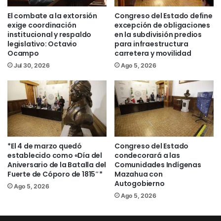
necesarias para garantizar el pleno
El combate a la extorsión
Congreso del Estado define
ejercicio de sus derechos.
exige coordinación
excepción de obligaciones
institucional y respaldo
en la subdivisión predios
legislativo: Octavio
para infraestructura
Nalleli Pedraza explicó que actualmente
Ocampo
carretera y movilidad
existe un importante vacío de
Jul 30, 2026
Ago 5, 2026
información que impide conocer con
precisión la realidad que enfrentan miles
de personas con discapacidad en temas
fundamentales como educación,
inclusión laboral, acceso a la justicia,
violencia, salud y participación social.
*El 4 de marzo quedó
Congreso del Estado
establecido como «Día del
condecorará a las
Aniversario de la Batalla del
Comunidades Indígenas
«Lo que no se mide, no se puede
Fuerte de Cóporo de 1815″*
Mazahua con
atender. Hoy muchas personas con
Autogobierno
Ago 5, 2026
discapacidad siguen siendo invisibles
Ago 5, 2026
para las estadísticas y eso provoca que
también sean invisibles para las políticas