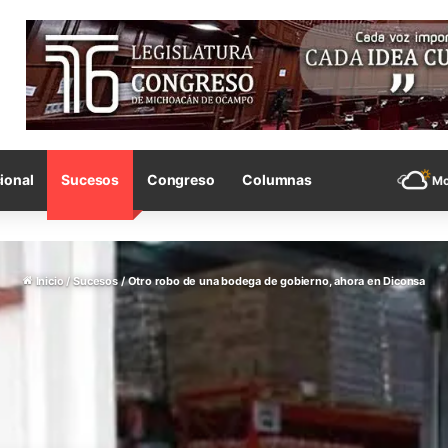
ional
Sucesos
Congreso
Columnas
Mo
Inicio
/
Sucesos
/
Otro robo de una bodega de gobierno, ahora en Diconsa