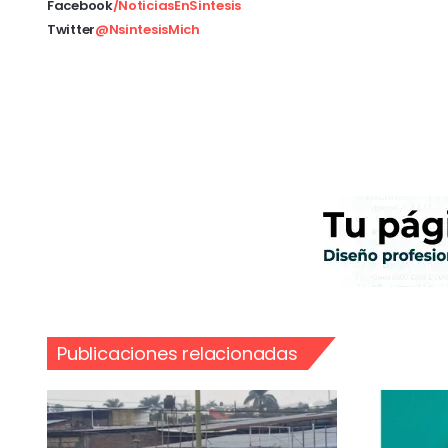
Facebook
/NoticiasEnSintesis
Twitter
@NsintesisMich
Publicaciones relacionadas