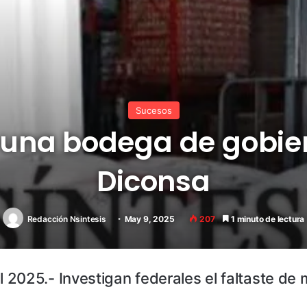
Sucesos
 una bodega de gobie
Diconsa
Redacción Nsintesis
May 9, 2025
207
1 minuto de lectura
2025.- Investigan federales el faltaste de 