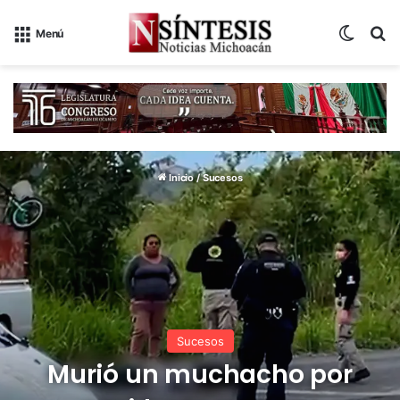
Switch
B
Menú
Inicio
/
Sucesos
Sucesos
Murió un muchacho por