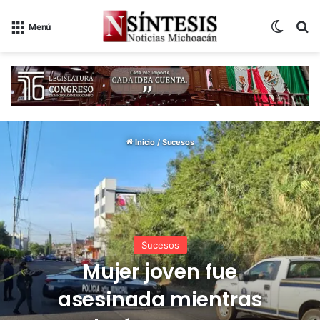
Switch
B
Menú
Inicio
/
Sucesos
Sucesos
Mujer joven fue
asesinada mientras