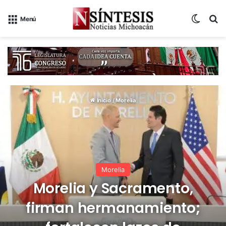
Switch
B
Menú
Inicio
/
Morelia
Morelia
Morelia y Sacramento,
firman hermanamiento;