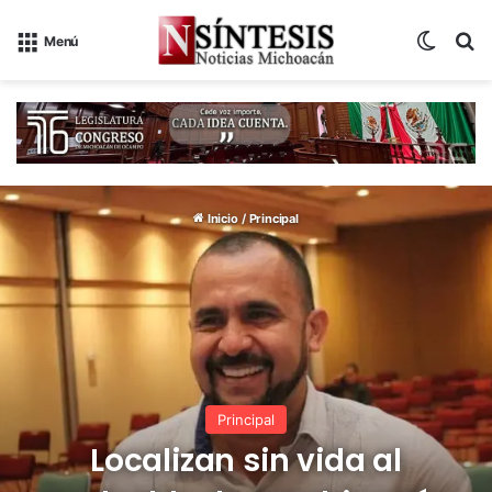
Switch
B
Menú
Inicio
/
Principal
Principal
Localizan sin vida al