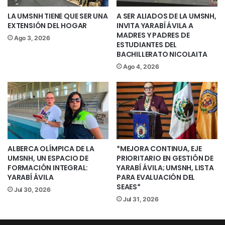
LA UMSNH TIENE QUE SER UNA
A SER ALIADOS DE LA UMSNH,
La funcionaria invitó a los estudiantes a
EXTENSIÓN DEL HOGAR
INVITA YARABÍ ÁVILA A
realizar el trámite en la modalidad en
MADRES Y PADRES DE
Ago 3, 2026
ESTUDIANTES DEL
línea, tras señalar que, de esta forma, no
BACHILLERATO NICOLAITA
es necesario que acudan de manera
Ago 4, 2026
presencial a las oficinas de Control
Escolar, ubicadas en el edificio Q de
Ciudad Universitaria.
Explicó que una vez que los jóvenes
recibieron su resultado del examen de
ALBERCA OLÍMPICA DE LA
*MEJORA CONTINUA, EJE
admisión, se les envió al correo que
UMSNH, UN ESPACIO DE
PRIORITARIO EN GESTIÓN DE
FORMACIÓN INTEGRAL:
YARABÍ ÁVILA; UMSNH, LISTA
manifestaron en su ficha, un enlace que
YARABÍ ÁVILA
PARA EVALUACIÓN DEL
los liga directamente con el proceso de
SEAES*
Jul 30, 2026
inscripción, en donde les aparecen sus
Jul 31, 2026
órdenes de pago. Añadió que, en la
plataforma deberán subir su acta de