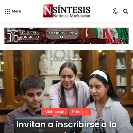
Switch
B
Menú
Inicio
/
Michoacán
Michoacán
Principal
Invitan a inscribirse a la