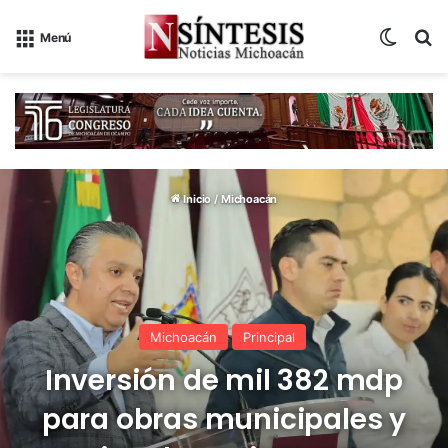
Switch
B
Menú
Inicio
/
Michoacán
Michoacán
Principal
Inversión de mil 382 mdp
para obras municipales y