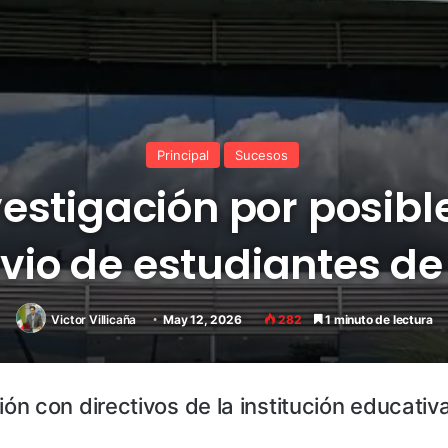
Principal
Sucesos
nvestigación por posi
vio de estudiantes de
Victor Villicaña
May 12, 2026
282
1 minuto de lectura
 con directivos de la institución educativa 