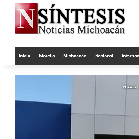
Inicio
Morelia
Michoacán
Nacional
Internac
Inicio
/