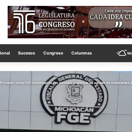
ional
Sucesos
Congreso
Columnas
Mo
Principal
/
Inicia FGE investigación por posibles amenazas en agravio de estudiantes 