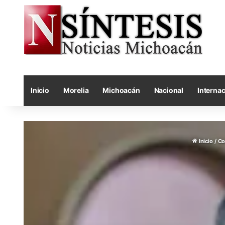
Inicio
Morelia
Michoacán
Nacional
Internac
Inicio
/
Co