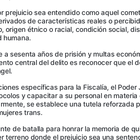
por prejuicio sea entendido como aquel come
erivados de características reales o percibi
 origen étnico o racial, condición social, di
ad humana.
 a sesenta años de prisión y multas económ
ento central del delito es reconocer que el 
gel.
ones específicas para la Fiscalía, el Poder J
ocolos y capacitar a su personal en materi
larmente, se establece una tutela reforzada 
ujeres trans.
ente de batalla para honrar la memoria de qui
 terreno donde el prejuicio sea una sentenc