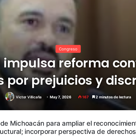
Congreso
 impulsa reforma con
 por prejuicios y disc
Victor Villicaña
May 7, 2026
167
2 minutos de lectura
 de Michoacán para ampliar el reconocimient
tructural; incorporar perspectiva de derech