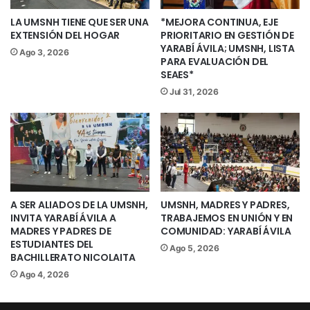
varonil y femenil lograran medallas en la
LA UMSNH TIENE QUE SER UNA
*MEJORA CONTINUA, EJE
Universiada 2024, los hombres la
EXTENSIÓN DEL HOGAR
PRIORITARIO EN GESTIÓN DE
YARABÍ ÁVILA; UMSNH, LISTA
medalla de Oro, las mujeres medalla de
Ago 3, 2026
PARA EVALUACIÓN DEL
Bronce».
SEAES*
Jul 31, 2026
En lo que se refiere a la alberca
Olímpica, una de las grandes novedades
en el tema deportivo de la presente
administración, Farías Echenique
destacó el avance que se tiene. «En la
parte de la alberca ya tenemos todo un
A SER ALIADOS DE LA UMSNH,
UMSNH, MADRES Y PADRES,
proyecto para trabajar, y haciendo a la
INVITA YARABÍ ÁVILA A
TRABAJEMOS EN UNIÓN Y EN
MADRES Y PADRES DE
COMUNIDAD: YARABÍ ÁVILA
Universidad Michoacana ya un referente
ESTUDIANTES DEL
Ago 5, 2026
en el ámbito deportivo, realmente
BACHILLERATO NICOLAITA
podemos decir que ha cambiado
Ago 4, 2026
brutalmente para bien la Universidad en