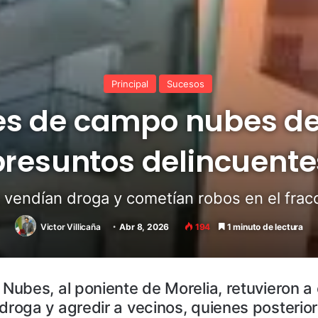
Principal
Sucesos
es de campo nubes de
presuntos delincuente
 vendían droga y cometían robos en el frac
Victor Villicaña
Abr 8, 2026
194
1 minuto de lectura
Nubes, al poniente de Morelia, retuvieron a
roga y agredir a vecinos, quienes posteri