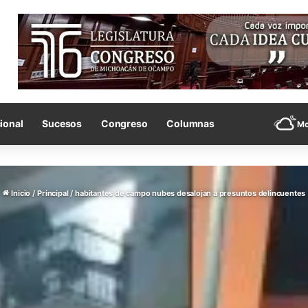
ional
Sucesos
Congreso
Columnas
Mo
Inicio
/
Principal
/
habitantes de campo nubes desalojan a presuntos delincuentes