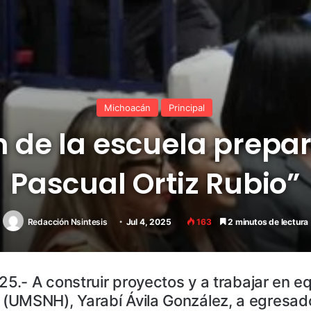
Michoacán
Principal
 de la escuela prepara
Pascual Ortiz Rubio”
Redacción Nsintesis
Jul 4, 2025
163
2 minutos de lectura
25.- A construir proyectos y a trabajar en eq
(UMSNH), Yarabí Ávila González, a egresados