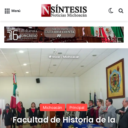
Switch
B
Menú
Inicio
/
Michoacán
Michoacán
Principal
Facultad de Historia de la