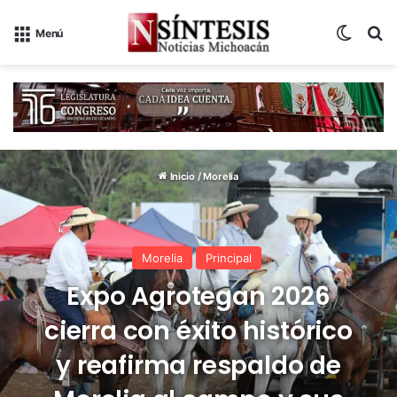
Switch
B
Menú
Inicio
/
Morelia
Morelia
Principal
Expo Agrotegan 2026
cierra con éxito histórico
y reafirma respaldo de