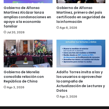
presentaciones culturales del Ballet
Gobierno de Alfonso
Gobierno de Alfonso
Folclórico del IMSS “Vivir con Alegría” y
Martínez Alcázar lanza
Martínez, primero del país
del Ballet Folclórico de la Secretaría de
amplias condonaciones en
certificado en seguridad de
apoyo a la economía
la información
Cultura, además de la participación de
familiar
Ago 6, 2026
niñas y niños de la Escuela Primaria
Jul 20, 2026
Revolución de la comunidad de El
Reparo, quienes llenaron de orgullo a las
familias asistentes con un bailable
norteño que celebró las raíces y
costumbres de la región.
Gobierno de Morelia
Adolfo Torres invita a las y
Posteriormente, la cantautora Karla Elisa
consolida relación con
los usuarios a aprovechar
República de China
la campaña de
abrió el gran jaripeo con su canción
Actualización de Lecturas y
Ago 3, 2026
original “Así es Morelia”, siendo coronada
Datos
posteriormente como Embajadora
Ago 3, 2026
Cultural de Michoacán por autoridades
municipales y representantes del