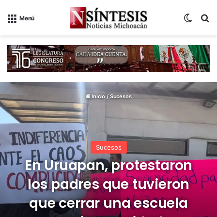
Switch
B
Menú
Inicio
/
Sucesos
Sucesos
En Uruapan, protestaron
los padres que tuvieron
que cerrar una escuela