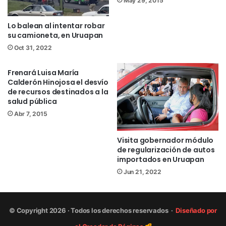
May 29, 2015
Twitter
@NsintesisMich
Lo balean al intentar robar
Uruapan
su camioneta, en Uruapan
Oct 31, 2022
Frenará Luisa María
Calderón Hinojosa el desvío
de recursos destinados a la
salud pública
Abr 7, 2015
Visita gobernador módulo
de regularización de autos
importados en Uruapan
Jun 21, 2022
© Copyright 2026 · Todos los derechos reservados ·
Diseñado por