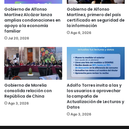
tantas personas. En estos 17 meses,
Gobierno de Alfonso
Gobierno de Alfonso
desde el lanzamiento de esta iniciativa,
Martínez Alcázar lanza
Martínez, primero del país
amplias condonaciones en
certificado en seguridad de
hemos constatado que la bicicleta es
apoyo a la economía
la información
una herramienta de movilidad accesible
familiar
Ago 6, 2026
para todas y todos. La Biciescuela no
Jul 20, 2026
solo enseña a pedalear, también genera
confianza, autonomía y una nueva forma
de relacionarse con la ciudad”, destacó
la titular de Sedum, Joanna Moreno
Manzo.
Gobierno de Morelia
Adolfo Torres invita a las y
Asimismo, detalló que la Biciescuela
consolida relación con
los usuarios a aprovechar
República de China
la campaña de
cuenta con el acompañamiento de
Actualización de Lecturas y
Ago 3, 2026
personal y voluntariado capacitado,
Datos
quienes enseñan desde el equilibrio y
Ago 3, 2026
control básico, hasta técnicas de