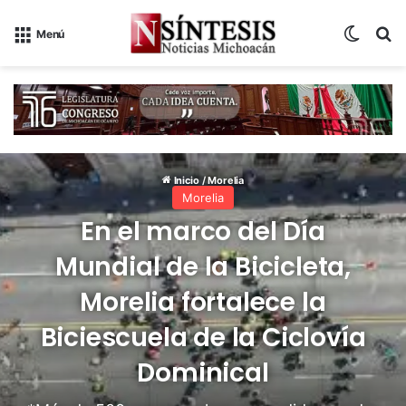
Switch
B
Menú
Inicio
/
Morelia
Morelia
En el marco del Día
Mundial de la Bicicleta,
Morelia fortalece la
Biciescuela de la Ciclovía
Dominical