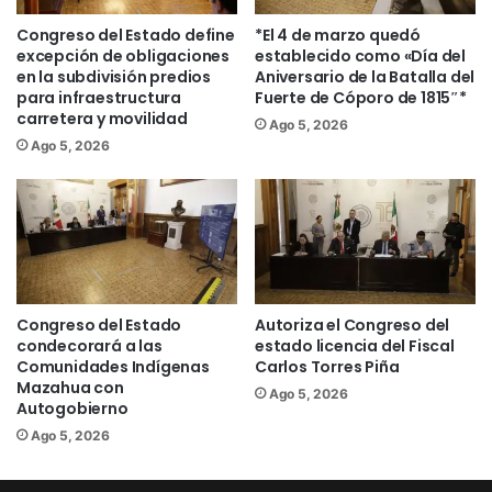
bienestar dirigidos a mujeres, personas
Congreso del Estado define
*El 4 de marzo quedó
adultas mayores y personas con
excepción de obligaciones
establecido como «Día del
en la subdivisión predios
Aniversario de la Batalla del
discapacidad, los cuales permiten aliviar
para infraestructura
Fuerte de Cóporo de 1815″*
la carga que históricamente han
carretera y movilidad
Ago 5, 2026
asumido las mujeres y abrir más
Ago 5, 2026
oportunidades para su desarrollo. “En la
Cuarta Transformación entendemos que
el bienestar no es un privilegio, es un
derecho, y por eso debemos reconocer
y respaldar a quienes cuidan”, expresó.
Congreso del Estado
Autoriza el Congreso del
Como parte de su propuesta, Emma
condecorará a las
estado licencia del Fiscal
Comunidades Indígenas
Carlos Torres Piña
Rivera impulsa reformas a la Ley de
Mazahua con
Ago 5, 2026
Salud y a la Ley de Obra Pública para
Autogobierno
que los nuevos hospitales incluyan
Ago 5, 2026
espacios dignos para las personas