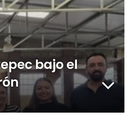
tepec bajo el
rón