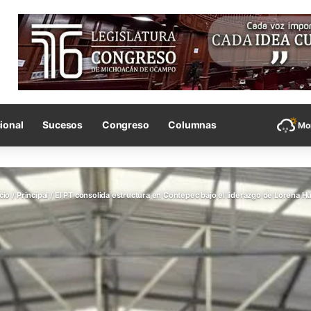
ional
Sucesos
Congreso
Columnas
Mor
cio
/
Principal
/
El PT consolida estructura en Contepec bajo el liderazgo de Lorena Hu