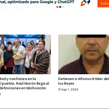
dad y confianza en la
Detienen a Alfonso N líder del
l pueblo, Raúl Morón llega al
los Reyes
definiciones en Michoacán
Ago 1, 2026
6