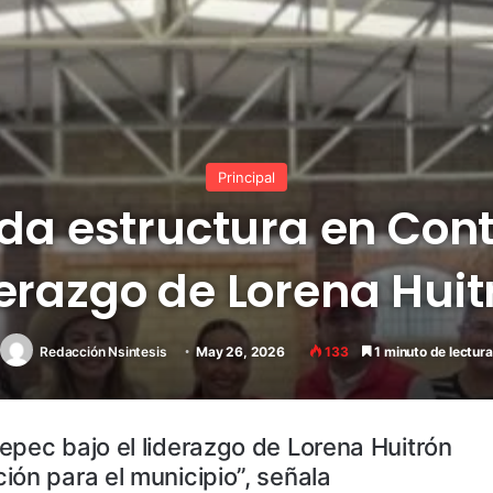
Principal
ida estructura en Con
derazgo de Lorena Huit
Redacción Nsintesis
May 26, 2026
133
1 minuto de lectura
epec bajo el liderazgo de Lorena Huitrón
ión para el municipio”, señala