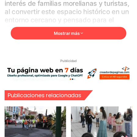
interés de familias morelianas y turistas,
al convertir este espacio histórico en un
entorno cercano y pensado para el
disfrute colectivo.
Mostrar más
Durante el mes de diciembre, el Palacio
Municipal ha sorprendido a quienes lo
recorren gracias a su ambientación,
Publicidad
iluminación y disposición de espacios
que invitan a caminar, observar y
disfrutar del entorno, en pleno corazón
del Centro Histórico, lo que ha motivado
Publicaciones relacionadas
a mantener abierta esta experiencia
durante los primeros días de enero.
El Palacio Mágico se ha consolidado
como un punto atractivo para