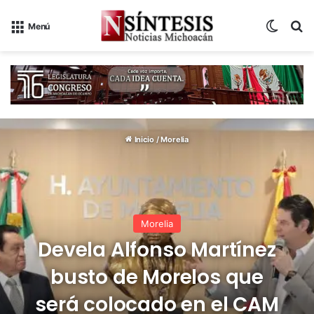
Switch
B
Menú
Inicio
/
Morelia
Morelia
Devela Alfonso Martínez
busto de Morelos que
será colocado en el CAM