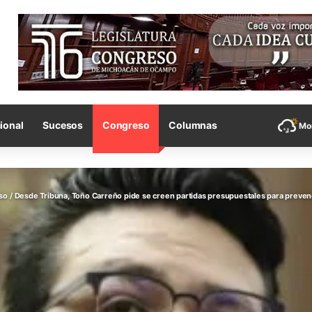
ional
Sucesos
Congreso
Columnas
Mor
so
/
Desde Tribuna, Toño Carreño pide se creen partidas presupuestales para preven