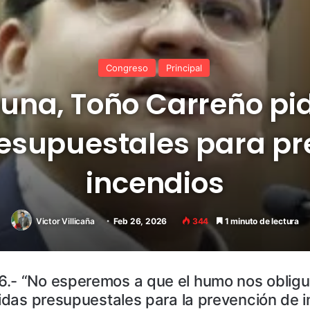
Congreso
Principal
una, Toño Carreño pi
resupuestales para pr
incendios
Victor Villicaña
Feb 26, 2026
344
1 minuto de lectura
.- “No esperemos a que el humo nos obligue 
tidas presupuestales para la prevención de 