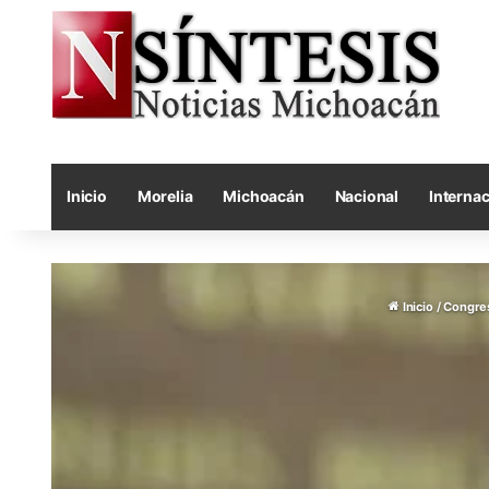
Inicio
Morelia
Michoacán
Nacional
Internac
Inicio
/
Congre