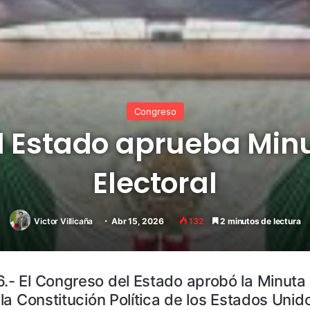
Congreso
 Estado aprueba Minu
Electoral
Victor Villicaña
Abr 15, 2026
132
2 minutos de lectura
6.- El Congreso del Estado aprobó la Minuta
 la Constitución Política de los Estados Uni