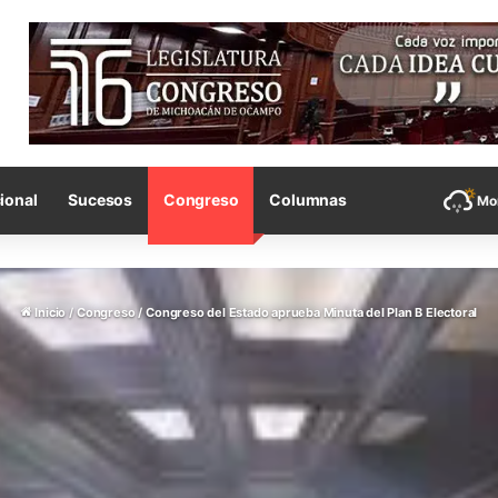
ional
Sucesos
Congreso
Columnas
Mor
Inicio
/
Congreso
/
Congreso del Estado aprueba Minuta del Plan B Electoral