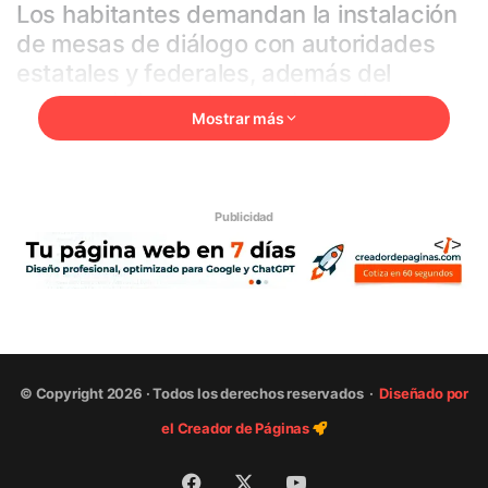
Los habitantes demandan la instalación
de mesas de diálogo con autoridades
estatales y federales, además del
esclarecimiento del asesinato de dos
Mostrar más
comuneros ocurrido en días pasados,
hechos que han generado indignación y
tensión entre la población.
Publicidad
Reproductor
de
vídeo
© Copyright 2026 · Todos los derechos reservados ·
Diseñado por
el Creador de Páginas
00:00
00:09
Facebook
X
YouTube