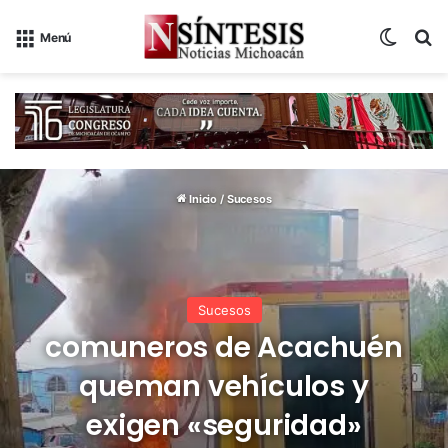
Switch
B
Menú
Inicio
/
Sucesos
Sucesos
comuneros de Acachuén
queman vehículos y
exigen «seguridad»