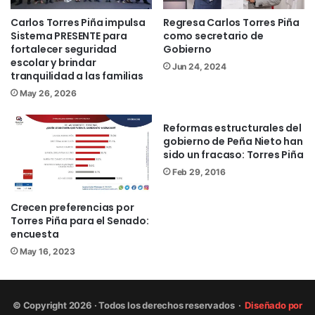
en gestión pública y conocimiento del
Carlos Torres Piña impulsa
Regresa Carlos Torres Piña
territorio.
Sistema PRESENTE para
como secretario de
fortalecer seguridad
Gobierno
escolar y brindar
El ahora encargado de la procuración de
Jun 24, 2024
tranquilidad a las familias
justicia en el estado, quien se auto
May 26, 2026
adscribe como integrante de una
comunidad indígena, basó propuesta en
Reformas estructurales del
gobierno de Peña Nieto han
siete ejes estratégicos orientados a la
sido un fracaso: Torres Piña
coordinación interinstitucional, el uso de
Feb 29, 2016
inteligencia artificial, la participación
ciudadana, la transparencia y la
Crecen preferencias por
incorporación de tecnología.
Torres Piña para el Senado:
encuesta
May 16, 2023
Asimismo, plantea en su proyecto de
trabajo articular la Fiscalía con
instancias federales, estatales,
© Copyright 2026 · Todos los derechos reservados ·
Diseñado por
municipios y pueblos originarios,