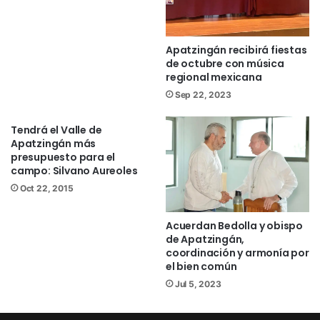
Facebook
/NoticiasEnSintesis
Twitter
@NsintesisMich
Apatzingán recibirá fiestas
de octubre con música
alcaldesa
Apatzingán
balazos
regional mexicana
Sep 22, 2023
Tendrá el Valle de
Apatzingán más
presupuesto para el
campo: Silvano Aureoles
Oct 22, 2015
Acuerdan Bedolla y obispo
de Apatzingán,
coordinación y armonía por
el bien común
Jul 5, 2023