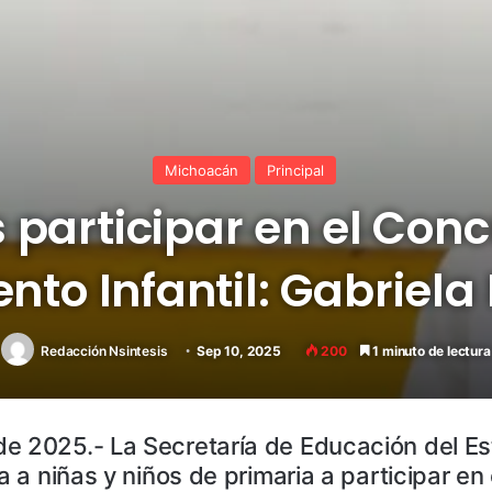
Michoacán
Principal
participar en el Conc
nto Infantil: Gabriela
Redacción Nsintesis
Sep 10, 2025
200
1 minuto de lectura
de 2025.- La Secretaría de Educación del Es
a a niñas y niños de primaria a participar en