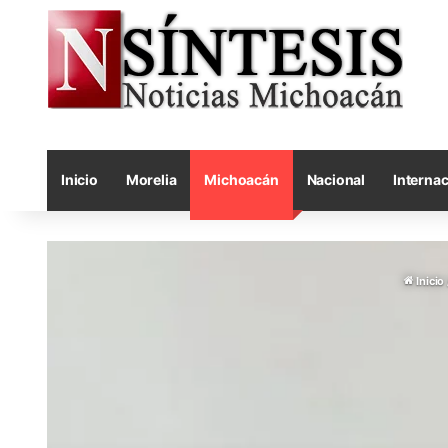
Inicio
Morelia
Michoacán
Nacional
Internac
Inicio