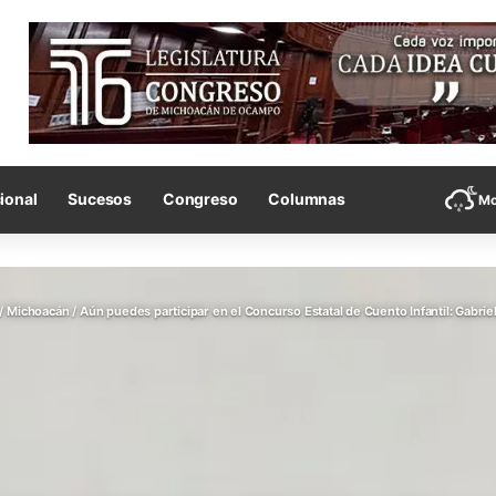
ional
Sucesos
Congreso
Columnas
Mo
/
Michoacán
/
Aún puedes participar en el Concurso Estatal de Cuento Infantil: Gabrie