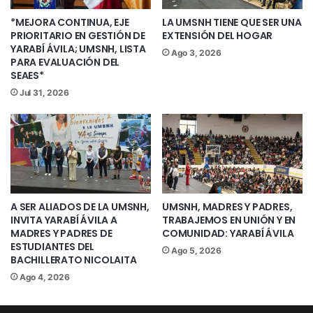
quien con un potente remate de cabeza
*MEJORA CONTINUA, EJE
LA UMSNH TIENE QUE SER UNA
tras un tiro de esquina y con el 2-0 se
PRIORITARIO EN GESTIÓN DE
EXTENSIÓN DEL HOGAR
fueron al descanso.
YARABÍ ÁVILA; UMSNH, LISTA
Ago 3, 2026
PARA EVALUACIÓN DEL
SEAES*
En el complemento, al 51′, llegó el tanto
Jul 31, 2026
que encaminaba la calificación nicolaita,
nuevamente con un balón detenido,
cuando se lanzó un cobro de falta desde
la izquierda y apareció a segundo poste
a cerrar la pinza Sebastián Sánchez
para poner el tercero.
A SER ALIADOS DE LA UMSNH,
UMSNH, MADRES Y PADRES,
INVITA YARABÍ ÁVILA A
TRABAJEMOS EN UNIÓN Y EN
MADRES Y PADRES DE
COMUNIDAD: YARABÍ ÁVILA
Al 72′ llegó el descuento de Capitanes
ESTUDIANTES DEL
Ago 5, 2026
por medio de Jesús García, pero al 80′
BACHILLERATO NICOLAITA
llegó un desborde del ‘Tigre’ por sector
Ago 4, 2026
izquierdo, entró al área y le puso la
pelota a Juan Pablo Lara para que solo