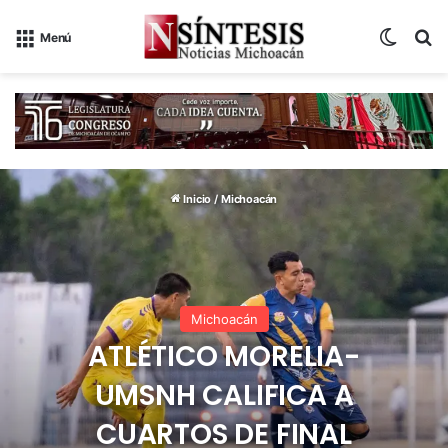
Switch
B
Menú
Inicio
/
Michoacán
Michoacán
ATLÉTICO MORELIA-
UMSNH CALIFICA A
CUARTOS DE FINAL