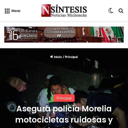
Switch
B
Menú
Inicio
/
Principal
Principal
Asegura policía Morelia
motocicletas ruidosas y