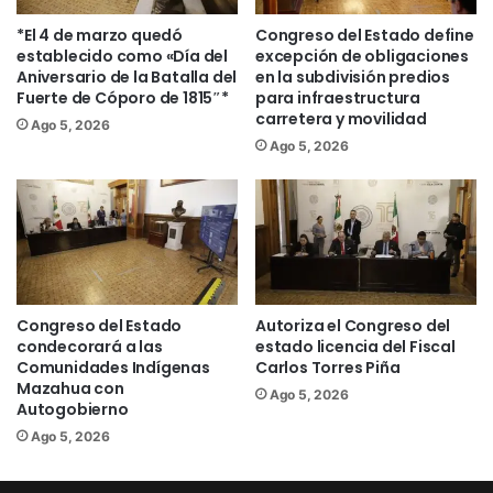
prioridades de la política pública y que,
*El 4 de marzo quedó
Congreso del Estado define
en muchos casos, se enfrentaba con
establecido como «Día del
excepción de obligaciones
Aniversario de la Batalla del
en la subdivisión predios
estigmas o con incomprensión. Hoy la
Fuerte de Cóporo de 1815″*
para infraestructura
realidad es distinta: la salud mental se
carretera y movilidad
Ago 5, 2026
reconoce cada vez más como una parte
Ago 5, 2026
fundamental del derecho a la salud y del
bienestar integral de las personas»,
expresó.
El legislador explicó que el dictamen
aprobado fortalece el marco jurídico del
Congreso del Estado
Autoriza el Congreso del
estado en materia de salud mental y
condecorará a las
estado licencia del Fiscal
Comunidades Indígenas
Carlos Torres Piña
bienestar emocional a través de
Mazahua con
Ago 5, 2026
múltiples ejes. Entre los más relevantes,
Autogobierno
destacó la habilitación de áreas
Ago 5, 2026
especializadas en salud mental dentro