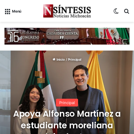
Switch
B
Menú
Inicio
/
Principal
Principal
Apoya Alfonso Martínez a
estudiante moreliana