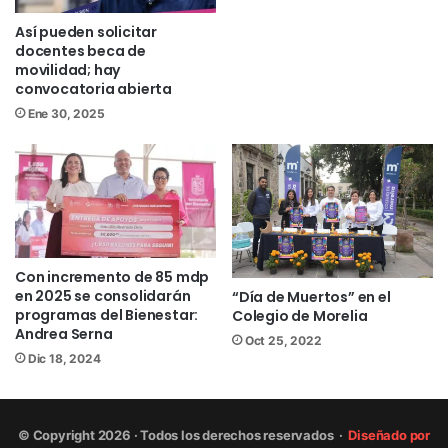
Facebook
/NoticiasEnSintesis
Twitter
@NsintesisMich
Así pueden solicitar
docentes beca de
movilidad; hay
convocatoria abierta
becas
colegio de morelia
Ene 30, 2025
Con incremento de 85 mdp
en 2025 se consolidarán
“Día de Muertos” en el
programas del Bienestar:
Colegio de Morelia
Andrea Serna
Oct 25, 2022
Dic 18, 2024
© Copyright 2026 · Todos los derechos reservados ·
Diseñado por