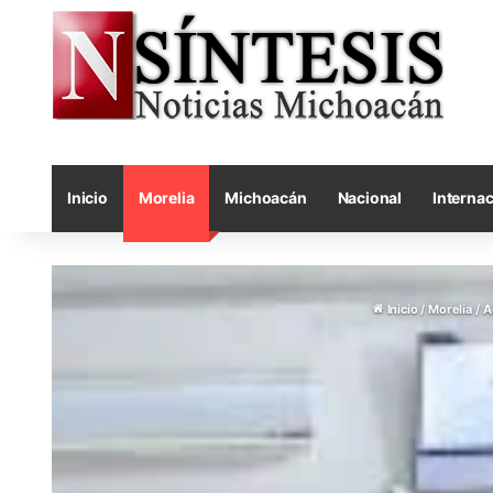
Inicio
Morelia
Michoacán
Nacional
Internac
Inicio
/
Morelia
/
A