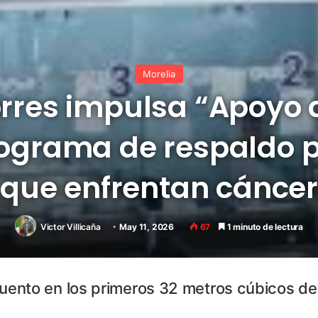
Morelia
orres impulsa “Apoyo 
rograma de respaldo p
que enfrentan cáncer
Victor Villicaña
May 11, 2026
67
1 minuto de lectura
uento en los primeros 32 metros cúbicos d