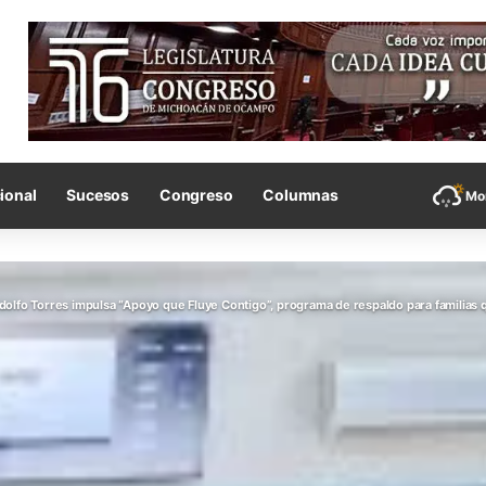
ional
Sucesos
Congreso
Columnas
Mor
dolfo Torres impulsa “Apoyo que Fluye Contigo”, programa de respaldo para familias