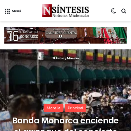
Switch
B
Menú
Inicio
/
Morelia
Morelia
Principal
Banda Monarca enciende