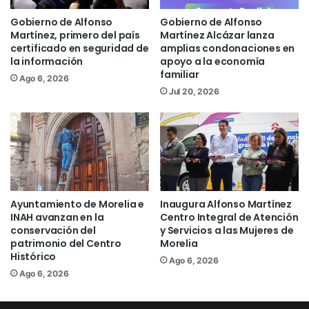
ciudad.
Gobierno de Alfonso
Gobierno de Alfonso
Martínez, primero del país
Martínez Alcázar lanza
Con su característico estilo y energía, la
certificado en seguridad de
amplias condonaciones en
la información
apoyo a la economía
agrupación moreliana logró conectar de
familiar
Ago 6, 2026
inmediato con la gente, haciendo sonar
Jul 20, 2026
también “Juan Colorado”, considerado
uno de los himnos musicales más
representativos de Michoacán, en una
interpretación que despertó aplausos y
emoción entre las familias asistentes y
visitantes.
Ayuntamiento de Morelia e
Inaugura Alfonso Martínez
INAH avanzan en la
Centro Integral de Atención
conservación del
y Servicios a las Mujeres de
“Teníamos que ser parte de esta
patrimonio del Centro
Morelia
celebración”, expresó el vocalista de
Histórico
Ago 6, 2026
Banda Monarca, agradeciendo el cariño
Ago 6, 2026
del público moreliano durante el
arranque de esta gran fiesta preparada